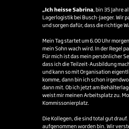
„Ich heisse Sabrina
, bin 35 Jahre 
Lagerlogistik bei Busch-Jaeger. Wi
und sorgen dafür, dass die richtige W
Mein Tag startet um 6.00 Uhr morgens
mein Sohn wach wird. In der Regel pa
Für mich ist das mein persönlicher Se
dass ich die Teilzeit-Ausbildung mac
und kann so mit Organisation eigent
komme, dann bin ich schon irgendwo e
dann mit. Ob ich jetzt am Behälterla
weist mir meinen Arbeitsplatz zu. M
Kommissonierplatz.
Die Kollegen, die sind total gut drauf
aufgenommen worden bin. Wir verstehe