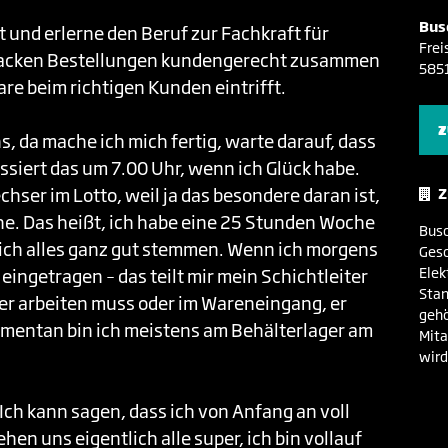
Bus
alt und erlerne den Beruf zur Fachkraft für
Frei
r packen Bestellungen kundengerecht zusammen
585
are beim richtigen Kunden eintrifft.
Z
, da mache ich mich fertig, warte darauf, dass
ssiert das um 7.00 Uhr, wenn ich Glück habe.
chser im Lotto, weil ja das besondere daran ist,
Z
he. Das heißt, ich habe eine 25 Stunden Woche
Busc
lich alles ganz gut stemmen. Wenn ich morgens
Gesc
Elek
ingetragen – das teilt mir mein Schichtleiter
Stan
ger arbeiten muss oder im Wareneingang, er
gehö
omentan bin ich meistens am Behälterlager am
Mita
wird
. Ich kann sagen, dass ich von Anfang an voll
n uns eigentlich alle super, ich bin vollauf