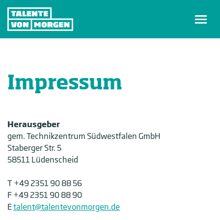
Zum
Inhalt
springen
Impressum
Herausgeber
gem. Technikzentrum Südwestfalen GmbH
Staberger Str. 5
58511 Lüdenscheid
T +49 2351 90 88 56
F +49 2351 90 88 90
E
talent@talentevonmorgen.de