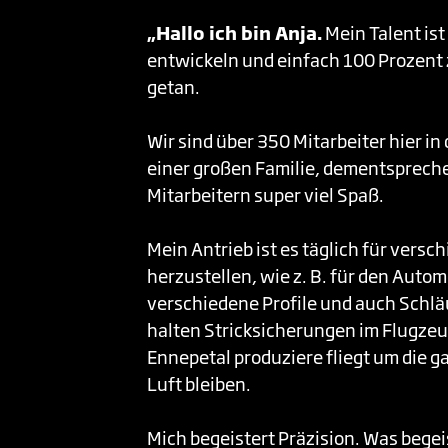
„Hallo ich bin Anja.
Mein Talent ist
entwickeln und einfach 100 Prozent 
getan.
Wir sind über 350 Mitarbeiter hier in
einer großen Familie, dementsprech
Mitarbeitern super viel Spaß.
Mein Antrieb ist es täglich für ver
herzustellen, wie z. B. für den Auto
verschiedene Profile und auch Schlä
halten Stricksicherungen im Flugzeug
Ennepetal produziere fliegt um die g
Luft bleiben.
Mich begeistert Präzision. Was begei