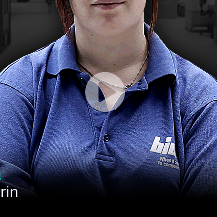
n
rin