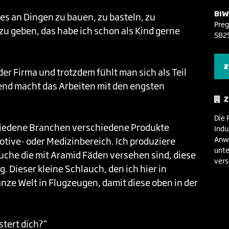
BIW
 es an Dingen zu bauen, zu basteln, zu
Preg
zu geben, das habe ich schon als Kind gerne
582
Z
 der Firma und trotzdem fühlt man sich als Teil
end macht das Arbeiten mit den engsten
Z
Die 
schiedene Branchen verschiedene Produkte
Indu
Anw
motive- oder Medizinbereich. Ich produziere
unte
uche die mit Aramid Fäden versehen sind, diese
vers
. Dieser kleine Schlauch, den ich hier in
anze Welt in Flugzeugen, damit diese oben in der
stert dich?“