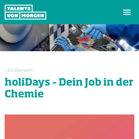
Zum
Inhalt
springen
Zur Übersicht
holiDays – Dein Job in der
Chemie
Video-
Player