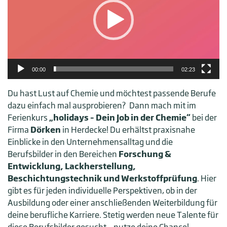
00:00
02:23
Du hast Lust auf Chemie und möchtest passende Berufe
dazu einfach mal ausprobieren? Dann mach mit im
Ferienkurs
„holidays – Dein Job in der Chemie“
bei der
Firma
Dörken
in Herdecke! Du erhältst praxisnahe
Einblicke in den Unternehmensalltag und die
Berufsbilder in den Bereichen
Forschung &
Entwicklung, Lackherstellung,
Beschichtungstechnik und
Werkstoffprüfung
. Hier
gibt es für jeden individuelle Perspektiven, ob in der
Ausbildung oder einer anschließenden Weiterbildung für
deine berufliche Karriere. Stetig werden neue Talente für